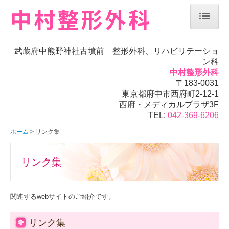
ホーム
武蔵府中熊野神社古墳前 整形外科、リハビリテーショ
院長紹介
ン科
中村整形外科
当院について
〒183-0031
東京都府中市西府町2-12-1
診療案内
西府・メディカルプラザ3F
TEL:
042-369-6206
初診の方へ
ホーム
リンク集
リハビリテーション
リンク集
施設、設備など
地図、交通案内
関連するwebサイトのご紹介です。
リンク集
リンク集